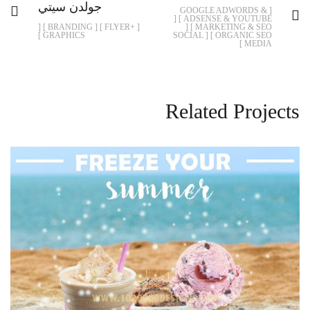
جولدن سيتي
[ GOOGLE ADWORDS &
ADSENSE & YOUTUBE ] [
[ +FLYER ] [ BRANDING ] [
MARKETING & SEO ] [
GRAPHICS ]
ORGANIC SEO ] [ SOCIAL
MEDIA ]
Related Projects
بعض الافكار المتنوعه تم تصميمها
ADVERTISING CAMPAIGNS
+FLYER
BROCHURE
BRANDING
BONDS
FOLDER
BUSINESS CARD
GRAPHICS
FULL IDENTITY