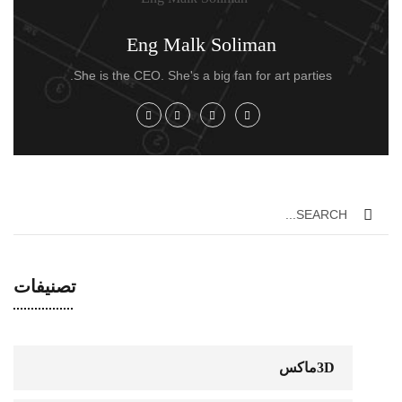
Eng Malk Soliman
She is the CEO. She's a big fan for art parties.
تصنيفات
3Dماكس