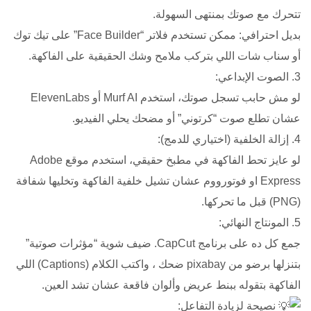
تتحرك مع صوتك بمنتهى السهولة.
​بديل احترافي: ممكن تستخدم فلاتر “Face Builder” على تيك توك
أو سناب شات اللي بتركب ملامح وشك الحقيقية على الفاكهة.
​3. الصوت الإبداعي:
لو مش حابب تسجل صوتك، استخدم Murf AI أو ElevenLabs
عشان تطلع صوت “كرتوني” أو مضحك يحلي الفيديو.
​4. إزالة الخلفية (اختياري للدمج):
لو عايز تحط الفاكهة في مطبخ حقيقي، استخدم موقع Adobe
Express او فوتورووم عشان تشيل خلفية الفاكهة وتخليها شفافة
(PNG) قبل ما تحركها.
​5. المونتاج النهائي:
جمع كل ده على برنامج CapCut. ضيف شوية “مؤثرات صوتية”
بتنزلها برضو من pixabay ضحك ، واكتب الكلام (Captions) اللي
الفاكهة بتقوله ببنط عريض وألوان فاقعة عشان تشد العين.
نصيحة لزيادة التفاعل: