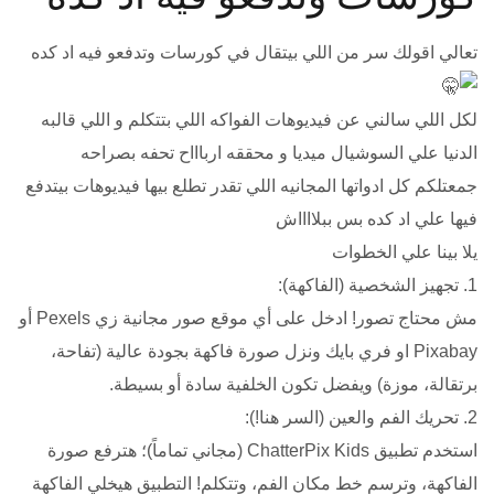
تعالي اقولك سر من اللي بيتقال في كورسات وتدفعو فيه اد كده
لكل اللي سالني عن فيديوهات الفواكه اللي بتتكلم و اللي قالبه
الدنيا علي السوشيال ميديا و محققه ارباااح تحفه بصراحه
جمعتلكم كل ادواتها المجانيه اللي تقدر تطلع بيها فيديوهات بيتدفع
فيها علي اد كده بس ببلااااش
يلا بينا علي الخطوات
​1. تجهيز الشخصية (الفاكهة):
مش محتاج تصور! ادخل على أي موقع صور مجانية زي Pexels أو
Pixabay او فري بايك ونزل صورة فاكهة بجودة عالية (تفاحة،
برتقالة، موزة) ويفضل تكون الخلفية سادة أو بسيطة.
​2. تحريك الفم والعين (السر هنا!):
استخدم تطبيق ChatterPix Kids (مجاني تماماً)؛ هترفع صورة
الفاكهة، وترسم خط مكان الفم، وتتكلم! التطبيق هيخلي الفاكهة