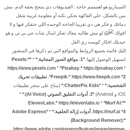
​السيناريو هو اهمممم حاجه : الفيديوهات دي بتنجح بخفة الدم، مش
بس بالشكل. خلي الفاكهة تحكي نكتة أو معلومة غريبة شغل
دماغك و فكر هي دي تقريبا الحاجه الوحيده اللي حتفكر فيها و لا
اقولك
لو مش طالبه معاك تفكر اسال شات جي بي تي و هو
حيديلك افكار كويسه زي الفل
إليكِ قائمة بجميع الروابط والمواقع التي تم ذكرها في المنشور
لتسهيل الوصول إليها:
*1. مواقع الصور المجانية:*
*
*Pexels:*
https://www.pexels.com
*
*Pixabay:*
https://pixabay.com
*
https://www.freepik.com
*Freepik:*
*2. تطبيقات تحريك
الشخصية:*
*
*ChatterPix Kids:*
(متاح على متجر تطبيقات
iOS و Android)
*3. أدوات التعليق الصوتي (AI Voice):*
*
https://elevenlabs.io
*
*Murf AI:*
*ElevenLabs:*
*4. أدوات إزالة الخلفية:*
https://murf.ai
*
*Adobe Express
(Background Remover):*
https://www.adobe.com/express/feature/image/remove-