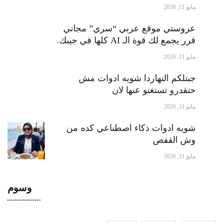
مايو 11, 2026
عروستي موقع عربي “سري” مجاني
قرر يجمع لك قوة الـ AI كلها في جيبك.
مايو 11, 2026
جبتلكم النهاردا شويه ادوات مش
حتقدرو تستغنو عنها لان
مايو 11, 2026
شويه ادوات ذكاء اصطناعي كده من
وش القفص
مايو 11, 2026
وسوم