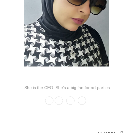
Eng Malk Soliman
She is the CEO. She's a big fan for art parties.