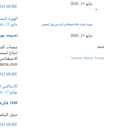
مايو 11, 2026
AD MORE
الهوية البص
مايو 11, 2026
ts
شويه ادوات ذكاء اصطناعي كده من وش القفص
تجميعه مهم
مايو 11, 2026
وسوم
Exterior
Interior
Trends
ma.com […]
AD MORE
3Dماكس
ا
يوليو 17, 2022
ts
1000 فكرة برومبت للذكاء الإصطناعي
حمل الملف
AD MORE