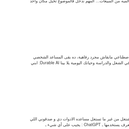
ي ننشط المعلومات و الادوات اللي بنشتغل بيها عشان التواجد الرقمي باه بيمثل 70 فالميه من المبيعات… المهم ندخل فالموضوع تخيل مكان واحد
 الاصطناعي مابقاش مجرد رفاهية، ده بقى المساعد الشخصي
اللي بيخلص لك شغل ساعات في ثواني. جمعت لك هنا أقوى الأدوات اللي هتغير طريقتك في الشغل والدراسة وحياتك اليومية يلا بينا ​Durable AI: ابني
غل من غير ما تستغل مساعده الادوات دي و صدقوني اللي
مش حيطور من نفسو و يشتغل بالادوات دي و اللي زيها حيتدفن فالشغل و حيتبدل باللي بيعرف يستخدمها ـ ChatGPT : يجيب على أي شيء ـ