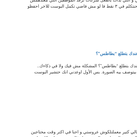
خبرة بالتعامل مع كلاود و توظف ناس عندها خبرة فيه لمدى اهميته طيب احنا فالبوست ده حنتكلم في ٣ نقط فا لو مش فاضي تكمل البوست للاخر احفظو
 وعندك بتطلع “بطاطس”؟
 وعندك بتطلع “بطاطس”؟ المشكلة مش فيك ولا في ذكاءك..
“لغة” هو مش فاهمها! السر كله في الـ Prompt (الوصف) اللي بيتوصف بيه الصورة. بس الأول اوعدني انك حتشير البوست
وة الـ AI كلها في جيبك. حسيت اني بقالي كتير معملتلكوش عروستي و احنا في اكتر وقت محتاجين