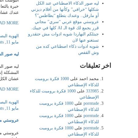
ليه صور الذكاء الاصطناعي عند الكل
شكلها “خرافي” وكأنها من أفلام ديزني
عندك عشان 
أو مارفل.. وعندك بتطلع “بطاطس”؟
عروستي موقع عربي “سري” مجاني
AD MORE
قرر يجمع لك قوة الـ AI كلها في جيبك.
جبتلكم النهاردا شويه ادوات مش حتقدرو
الهوية البص
تستغنو عنها لان
مايو 11, 2026
ts
شويه ادوات ذكاء اصطناعي كده من
وش القفص
ليه صور ال
اخر تعليقات
ليه صور ال
عشان الكل 
محمد احمد
على
1000 فكرة برومبت
للذكاء الإصطناعي
AD MORE
333985
على
1000 فكرة برومبت للذكاء
الإصطناعي
الهوية البص
porntude
على
1000 فكرة برومبت
مايو 11, 2026
ts
للذكاء الإصطناعي
porntude
على
1000 فكرة برومبت
عروستي موقع 
للذكاء الإصطناعي
porntude
على
1000 فكرة برومبت
للذكاء الإصطناعي