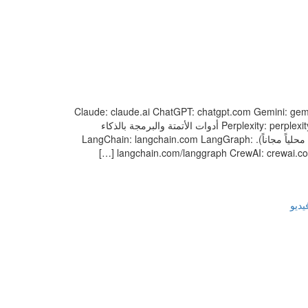
AI Chatbots) Claude: claude.ai ChatGPT: chatgpt.com Gemini: gemini.google.com G
(متاح لمشتركي X، وبعض المناطق توفر وصولاً تجريبياً). Perplexity: perplexity.ai DeepSeek: deepseek.com أدوات الأتمتة والبرمجة بالذكاء
الاصطناعي (Automation & Agents) n8n (Self-hosted): n8n.io (يمكنك تحميله وتشغيله محلياً مجاناً). LangChain: langchain.com LangGraph:
langchain.com/langgraph CrewAI: crewai.com
يديو