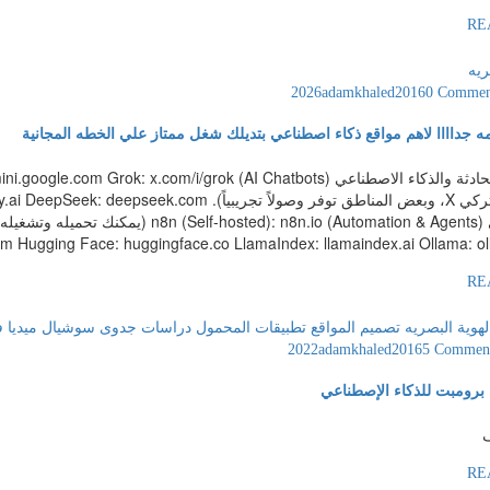
RE
ريه
adamkhaled2016
0 Commen
ه جداااا لاهم مواقع ذكاء اصطناعي بتديلك شغل ممتاز علي الخطه المجانية
منصات المحادثة والذكاء الاصطناعي (rok: x.com/i/grok
 Hugging Face: huggingface.co LlamaIndex: llamaindex.ai Ollama: olla
RE
لهوية البصريه
تصميم المواقع
تطبيقات المحمول
دراسات جدوى
سوشيال ميديا
ف
adamkhaled2016
5 Commen
RE