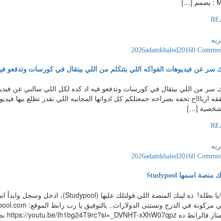
…]
RE
ريه
adamkhaled2016
0 Commen
ك سر عن فيديوهات الفواكه اللي بتتكلم من اللي بيتقال في كورسات وتدفعو فيه
ك سر من اللي بيتقال في كورسات وتدفعو فيه اد كده لكل اللي سالني عن فيديوها
RE
ريه
adamkhaled2016
0 Commen
صة اسمها Studypool
أهلاً يا بطل/يا بطلة! ​ ده لينك المنصة ال
https://youtu.be/Ih1bg24T9rc? ​نصيحة إضافية: الموقع فيه نوعين […]