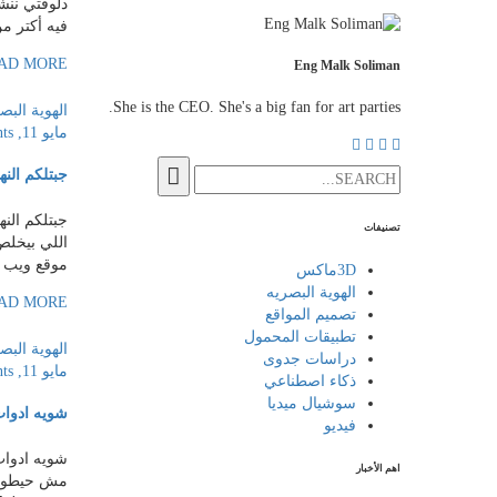
فيه أكتر من 32,500 أداة ذكا
AD MORE
Eng Malk Soliman
She is the CEO. She's a big fan for art parties.
الهوية البص
مايو 11, 2026
ts
جبتلكم الن
جبتلكم الن
تصنيفات
موقع ويب كامل لشركت
3Dماكس
الهوية البصريه
AD MORE
تصميم المواقع
تطبيقات المحمول
الهوية البص
دراسات جدوى
مايو 11, 2026
ts
ذكاء اصطناعي
سوشيال ميديا
شويه ادوا
فيديو
شويه ادوات
اهم الأخبار