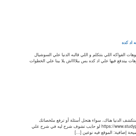
 اد كده
ت الفواكه اللي بتتكلم و اللي قالبه الدنيا علي السوشيال
لي قولتلك عليها (Studypool)، ادخل وسجل وابدأ استكشف الدنيا هناك، سواء هتحل أسئلة أو ترفع ملخصاتك
القديمة اللي مركونة في الدرج وتستنى الدولارات.. بالتوفيق يا رب ​رابط الموقع: https://www.studypool.com لو حابب تشوف شرح ليه في شرح علي