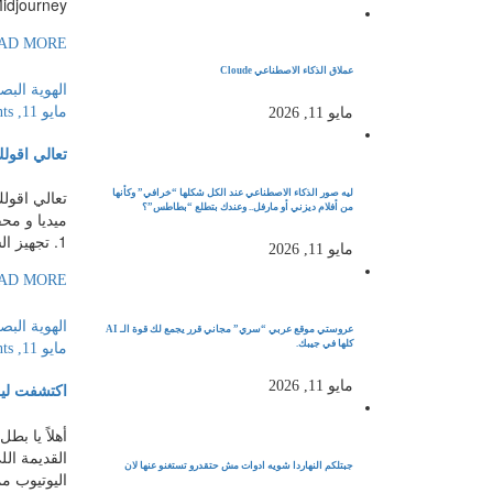
Midjourney : يصمم [
AD MORE
عملاق الذكاء الاصطناعي Cloude
الهوية البص
مايو 11, 2026
ts
مايو 11, 2026
تعالي اقول
تعالي اقول
ليه صور الذكاء الاصطناعي عند الكل شكلها “خرافي” وكأنها
من أفلام ديزني أو مارفل.. وعندك بتطلع “بطاطس”؟
1. تجهيز الشخصية […]
مايو 11, 2026
AD MORE
الهوية البص
عروستي موقع عربي “سري” مجاني قرر يجمع لك قوة الـ AI
كلها في جيبك.
مايو 11, 2026
ts
مايو 11, 2026
اكتشفت ليك من
جبتلكم النهاردا شويه ادوات مش حتقدرو تستغنو عنها لان
اليوتيوب ممتاز فالرابط ده si=_DVNHT-xXhW07qpz