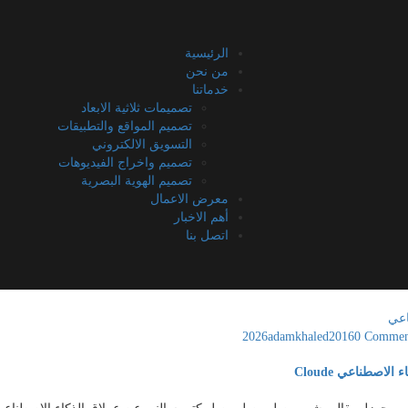
الرئيسية
من نحن
خدماتنا
تصميمات ثلاثية الابعاد
تصميم المواقع والتطبيقات
التسويق الالكتروني
تصميم واخراج الفيديوهات
تصميم الهوية البصرية
معرض الاعمال
أهم الاخبار
اتصل بنا
اعي
adamkhaled2016
0 Commen
الاصطناعي Cloude
ي بجهزلو بقالي شهر وصل وصل وصل كتير سالني عن عملاق الذكاء الاصطناعي