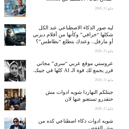
مايو 11, 2026
ليه صور الذكاء الاصطناعي عند الكل
شكلها “خرافي” وكأنها من أفلام ديزني
أو مارفل.. وعندك بتطلع “بطاطس”؟
مايو 11, 2026
عروستي موقع عربي “سري” مجاني
قرر يجمع لك قوة الـ AI كلها في جيبك.
مايو 11, 2026
جبتلكم النهاردا شويه ادوات مش
حتقدرو تستغنو عنها لان
مايو 11, 2026
شويه ادوات ذكاء اصطناعي كده من
وش القفص