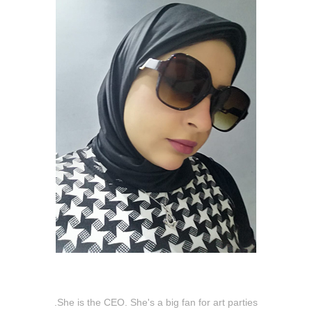
Eng Malk Soliman
She is the CEO. She's a big fan for art parties.